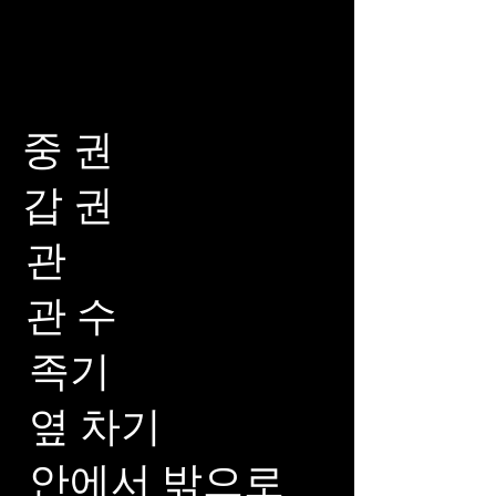
중 권
갑 권
관
관 수
족기
옆 차기
안에서 밖으로